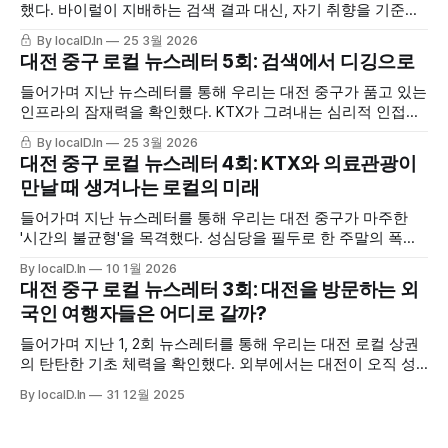
했다. 바이럴이 지배하는 검색 결과 대신, 자기 취향을 기준으
로 직접 파고들어 발굴하는 사람들이 늘고 있었다. 또간집, 떡
By localD.In
25 3월 2026
볶퀸, 김밥대장처럼 취향별 필터를 자처하는 채널들이 부상하
대전 중구 로컬 뉴스레터 5회: 검색에서 디깅으로
고, 소비자들은 검색 엔진 대신 자신이 신뢰하는 커뮤니티에
탐색을 위임하고 있었다. 그리고 마지막에 우리는 물었다. "대
들어가며 지난 뉴스레터를 통해 우리는 대전 중구가 품고 있는
전 대흥동에는 디깅당할
인프라의 잠재력을 확인했다. KTX가 그려내는 심리적 인접권,
외국인 의료관광이 열어줄 평일의 가능성, 그리고 로컬 라이프
By localD.In
25 3월 2026
스타일이라는 대체 불가능한 소프트웨어까지. 마지막에 우리
대전 중구 로컬 뉴스레터 4회: KTX와 의료관광이
는 "중구의 골목마다 어떠한 취향이 숨 쉬고 있는지, 그 이야기
만날 때 생겨나는 로컬의 미래
를 추적해 본다"고 예고했다. 데이터라는 렌즈로 도시의 거시
적 체력을 가늠해왔던
들어가며 지난 뉴스레터를 통해 우리는 대전 중구가 마주한
'시간의 불균형'을 목격했다. 성심당을 필두로 한 주말의 폭발
적인 인파는 중구의 활기를 증명하지만, 썰물처럼 빠져나간 평
By localD.In
10 1월 2026
일의 공백은 지역 상권의 자생력을 위협하는 구조적 약점으로
대전 중구 로컬 뉴스레터 3회: 대전을 방문하는 외
남아 있다. 우리는 이 공백을 메울 열쇠로 국내 요일 리듬에서
국인 여행자들은 어디로 갈까?
자유로운 '외국인 여행자'를 제안했다.
들어가며 지난 1, 2회 뉴스레터를 통해 우리는 대전 로컬 상권
의 탄탄한 기초 체력을 확인했다. 외부에서는 대전이 오직 성
심당이라는 단일 브랜드에 의존하는 '빵의 도시'로만 보였지
By localD.In
31 12월 2025
만, 실제 데이터를 통해 본 대전은 유동 인구의 흐름이 교차하
는 입체적인 도시였다. 성심당은 그 흐름 속에서 외부로 보여
지는 매력적인 '표지'였고, 사람들은