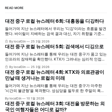
READ MORE
대전 중구 로컬 뉴스레터 6회: 대흥동을 디깅하다
들어가며 지난 뉴스레터에서 우리는 '디깅'이라는 흐름을 발견
했다. 바이럴이 지배하는 검색 결과 대신, 자기 취향을 기준으
로 직접 파고들어 발굴하는 사람들이 늘고 있었다. 또간집, 떡
By localD.In
25 3월 2026
볶퀸, 김밥대장처럼 취향별 필터를 자처하는 채널들이 부상하
대전 중구 로컬 뉴스레터 5회: 검색에서 디깅으로
고, 소비자들은 검색 엔진 대신 자신이 신뢰하는 커뮤니티에
탐색을 위임하고 있었다. 그리고 마지막에 우리는 물었다. "대
들어가며 지난 뉴스레터를 통해 우리는 대전 중구가 품고 있는
전 대흥동에는 디깅당할
인프라의 잠재력을 확인했다. KTX가 그려내는 심리적 인접권,
외국인 의료관광이 열어줄 평일의 가능성, 그리고 로컬 라이프
By localD.In
25 3월 2026
스타일이라는 대체 불가능한 소프트웨어까지. 마지막에 우리
대전 중구 로컬 뉴스레터 4회: KTX와 의료관광이
는 "중구의 골목마다 어떠한 취향이 숨 쉬고 있는지, 그 이야기
만날 때 생겨나는 로컬의 미래
를 추적해 본다"고 예고했다. 데이터라는 렌즈로 도시의 거시
적 체력을 가늠해왔던
들어가며 지난 뉴스레터를 통해 우리는 대전 중구가 마주한
'시간의 불균형'을 목격했다. 성심당을 필두로 한 주말의 폭발
적인 인파는 중구의 활기를 증명하지만, 썰물처럼 빠져나간 평
By localD.In
10 1월 2026
일의 공백은 지역 상권의 자생력을 위협하는 구조적 약점으로
대전 중구 로컬 뉴스레터 3회: 대전을 방문하는 외
남아 있다. 우리는 이 공백을 메울 열쇠로 국내 요일 리듬에서
국인 여행자들은 어디로 갈까?
자유로운 '외국인 여행자'를 제안했다.