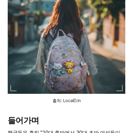
출처: LocalD.In
들어가며
행궁동은 흔히 "20대 후반에서 30대 초반 여성들이