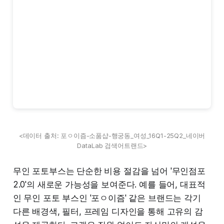
<데이터 출처: 포ㅇ이즘-소품샵-행궁동_여성_16Q1-25Q2_네이버
DataLab 검색어트랜드>
무인 포토부스는 단순한 비용 절감을 넘어 '무인점포
2.0'의 새로운 가능성을 보여준다. 예를 들어, 대표적
인 무인 포토 부스인 '포ㅇ이즘' 같은 브랜드는 각기
다른 배경색, 필터, 프레임 디자인을 통해 고유의 감